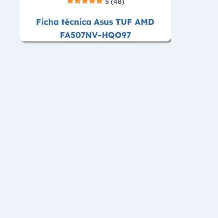
5
(48)
Ficha técnica Asus TUF AMD
FA507NV-HQO97