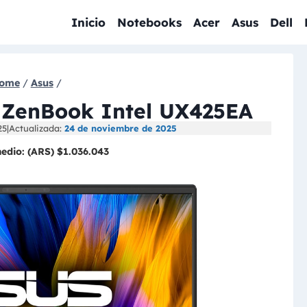
Inicio
Notebooks
Acer
Asus
Dell
ome
/
Asus
/
s ZenBook Intel UX425EA
25
|
Actualizada:
24 de noviembre de 2025
medio:
(ARS) $1.036.043