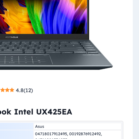
4.8
(
12
)
ook Intel UX425EA
Asus
04718017912495, 00192876912492,