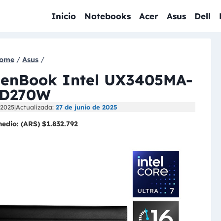
Inicio
Notebooks
Acer
Asus
Dell
ome
/
Asus
/
 ZenBook Intel UX3405MA-
D270W
 2025
|
Actualizada:
27 de junio de 2025
medio:
(ARS) $1.832.792