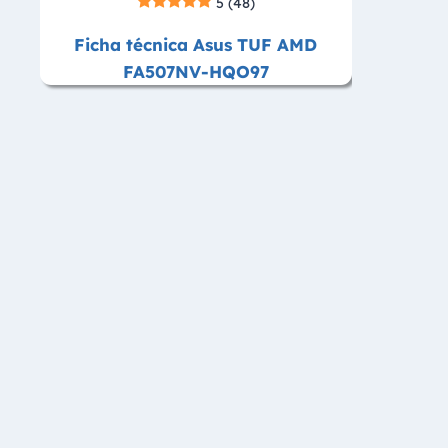
5
(48)
Ficha técnica Asus TUF AMD
FA507NV-HQO97