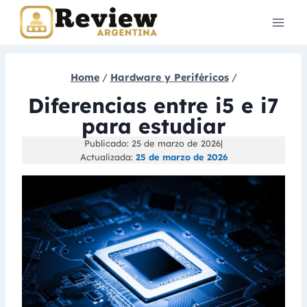
Skip
to
content
Home
/
Hardware y Periféricos
/
Diferencias entre i5 e i7
para estudiar
Publicado: 25 de marzo de 2026
|
Actualizada:
25 de marzo de 2026