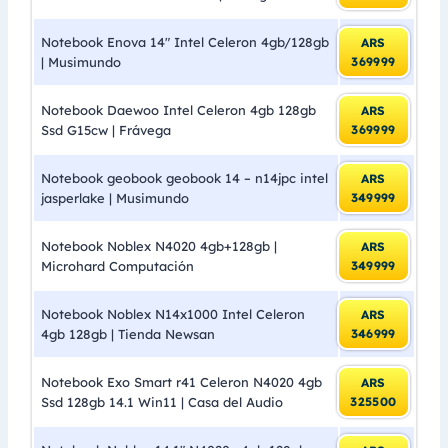
Notebook Enova 14″ Intel Celeron 4gb/128gb
ARS
| Musimundo
369999
Notebook Daewoo Intel Celeron 4gb 128gb
ARS
Ssd G15cw | Frávega
369999
Notebook geobook geobook 14 – n14jpc intel
ARS
jasperlake | Musimundo
349999
Notebook Noblex N4020 4gb+128gb |
ARS
Microhard Computación
349999
Notebook Noblex N14x1000 Intel Celeron
ARS
4gb 128gb | Tienda Newsan
346999
Notebook Exo Smart r41 Celeron N4020 4gb
ARS
Ssd 128gb 14.1 Win11 | Casa del Audio
325500