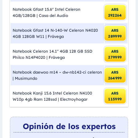
Notebook Gfast 15.6″ Intel Celeron
ARS
4GB/128GB | Casa del Audio
292264
Notebook Gfast 14 N-140-W Celeron N4020
ARS
4GB 128GB W11 | Frávega
289999
Notebook Celeron 14.1″ 4GB 128 GB SSD
ARS
Philco N14P4020 | Frávega
279999
Notebook daewoo m14 – dw-nb142-ci celeron
ARS
| Musimundo
264999
Notebook Kanji 15.6 Intel Celeron N4100
ARS
W10p 4gb Ram 128ssd | Electroyhogar
115999
Opinión de los expertos