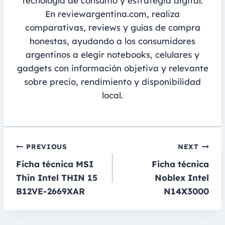
tecnología de consumo y estrategia digital.
En reviewargentina.com, realiza
comparativas, reviews y guías de compra
honestas, ayudando a los consumidores
argentinos a elegir notebooks, celulares y
gadgets con información objetiva y relevante
sobre precio, rendimiento y disponibilidad
local.
Navegación
PREVIOUS
NEXT
Ficha técnica MSI
Ficha técnica
de
Thin Intel THIN 15
Noblex Intel
entradas
B12VE-2669XAR
N14X3000