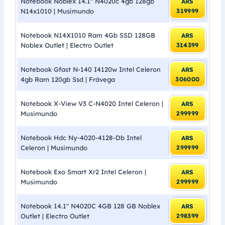
Notebook Noblex 14.1″ N4020c 4gb 128gb
ARS
N14x1010 | Musimundo
319999
Notebook N14X1010 Ram 4Gb SSD 128GB
ARS
Noblex Outlet | Electro Outlet
314399
Notebook Gfast N-140 I4120w Intel Celeron
ARS
4gb Ram 120gb Ssd | Frávega
306000
Notebook X-View V3 C-N4020 Intel Celeron |
ARS
Musimundo
299999
Notebook Hdc Ny-4020-4128-Db Intel
ARS
Celeron | Musimundo
299999
Notebook Exo Smart Xr2 Intel Celeron |
ARS
Musimundo
299999
Notebook 14.1″ N4020C 4GB 128 GB Noblex
ARS
Outlet | Electro Outlet
298399