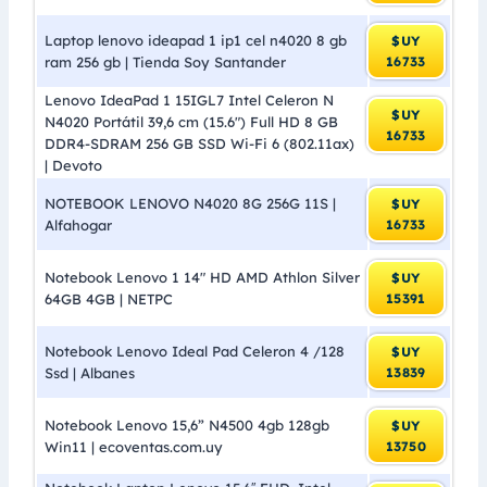
Laptop lenovo ideapad 1 ip1 cel n4020 8 gb
$UY
ram 256 gb | Tienda Soy Santander
16733
Lenovo IdeaPad 1 15IGL7 Intel Celeron N
$UY
N4020 Portátil 39,6 cm (15.6″) Full HD 8 GB
16733
DDR4-SDRAM 256 GB SSD Wi-Fi 6 (802.11ax)
| Devoto
NOTEBOOK LENOVO N4020 8G 256G 11S |
$UY
Alfahogar
16733
Notebook Lenovo 1 14″ HD AMD Athlon Silver
$UY
64GB 4GB | NETPC
15391
Notebook Lenovo Ideal Pad Celeron 4 /128
$UY
Ssd | Albanes
13839
Notebook Lenovo 15,6” N4500 4gb 128gb
$UY
Win11 | ecoventas.com.uy
13750