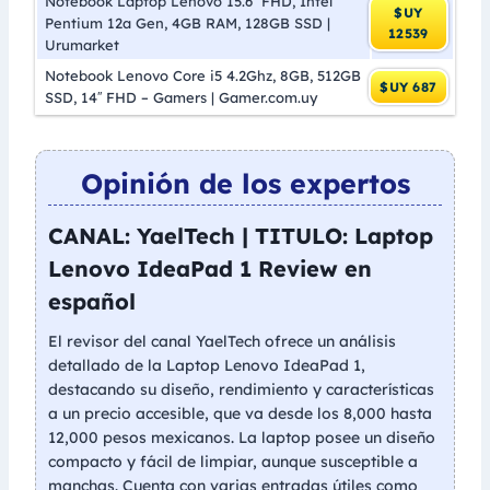
Notebook Laptop Lenovo 15.6′′ FHD, Intel
$UY
Pentium 12a Gen, 4GB RAM, 128GB SSD |
12539
Urumarket
Notebook Lenovo Core i5 4.2Ghz, 8GB, 512GB
$UY 687
SSD, 14′′ FHD – Gamers | Gamer.com.uy
Opinión de los expertos
CANAL: YaelTech | TITULO: Laptop
Lenovo IdeaPad 1 Review en
español
El revisor del canal YaelTech ofrece un análisis
detallado de la Laptop Lenovo IdeaPad 1,
destacando su diseño, rendimiento y características
a un precio accesible, que va desde los 8,000 hasta
12,000 pesos mexicanos. La laptop posee un diseño
compacto y fácil de limpiar, aunque susceptible a
manchas. Cuenta con varias entradas útiles como