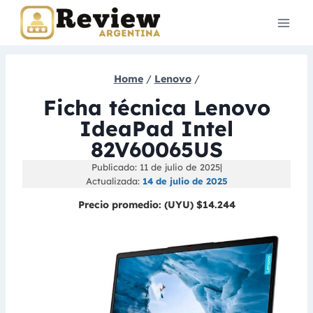
Skip
to
content
Home
/
Lenovo
/
Ficha técnica Lenovo
IdeaPad Intel
82V60065US
Publicado: 11 de julio de 2025
|
Actualizada:
14 de julio de 2025
Precio promedio:
(UYU) $14.244