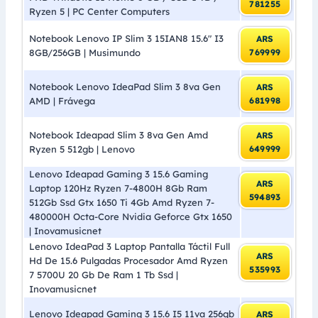
781255
Ryzen 5 | PC Center Computers
Notebook Lenovo IP Slim 3 15IAN8 15.6″ I3
ARS
8GB/256GB | Musimundo
769999
Notebook Lenovo IdeaPad Slim 3 8va Gen
ARS
AMD | Frávega
681998
Notebook Ideapad Slim 3 8va Gen Amd
ARS
Ryzen 5 512gb | Lenovo
649999
Lenovo Ideapad Gaming 3 15.6 Gaming
ARS
Laptop 120Hz Ryzen 7-4800H 8Gb Ram
594893
512Gb Ssd Gtx 1650 Ti 4Gb Amd Ryzen 7-
480000H Octa-Core Nvidia Geforce Gtx 1650
| Inovamusicnet
Lenovo IdeaPad 3 Laptop Pantalla Táctil Full
ARS
Hd De 15.6 Pulgadas Procesador Amd Ryzen
535993
7 5700U 20 Gb De Ram 1 Tb Ssd |
Inovamusicnet
Lenovo Ideapad Gaming 3 15.6 I5 11va 256gb
ARS