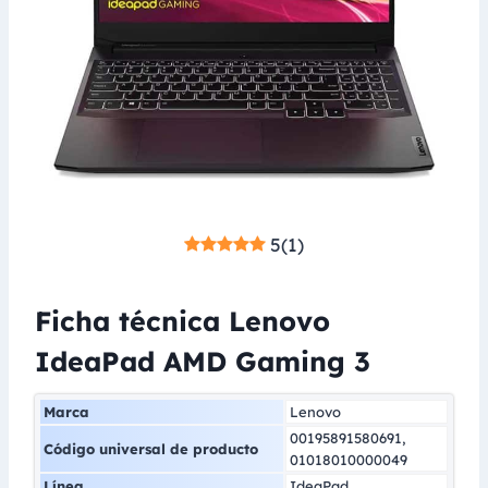
5
(
1
)
Ficha técnica Lenovo
IdeaPad AMD Gaming 3
Marca
Lenovo
00195891580691,
Código universal de producto
01018010000049
Línea
IdeaPad