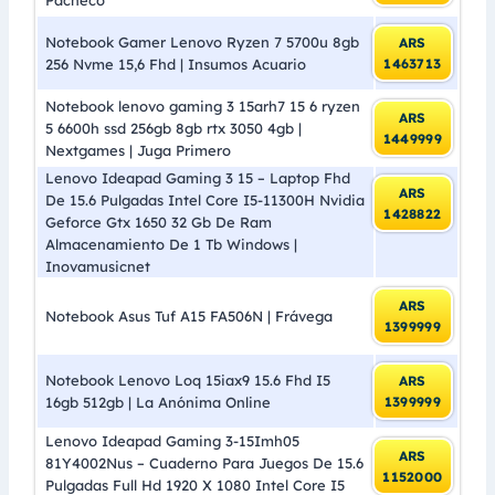
Notebook Gamer Lenovo Ryzen 7 5700u 8gb
ARS
256 Nvme 15,6 Fhd | Insumos Acuario
1463713
Notebook lenovo gaming 3 15arh7 15 6 ryzen
ARS
5 6600h ssd 256gb 8gb rtx 3050 4gb |
1449999
Nextgames | Juga Primero
Lenovo Ideapad Gaming 3 15 – Laptop Fhd
ARS
De 15.6 Pulgadas Intel Core I5-11300H Nvidia
1428822
Geforce Gtx 1650 32 Gb De Ram
Almacenamiento De 1 Tb Windows |
Inovamusicnet
ARS
Notebook Asus Tuf A15 FA506N | Frávega
1399999
Notebook Lenovo Loq 15iax9 15.6 Fhd I5
ARS
16gb 512gb | La Anónima Online
1399999
Lenovo Ideapad Gaming 3-15Imh05
ARS
81Y4002Nus – Cuaderno Para Juegos De 15.6
1152000
Pulgadas Full Hd 1920 X 1080 Intel Core I5