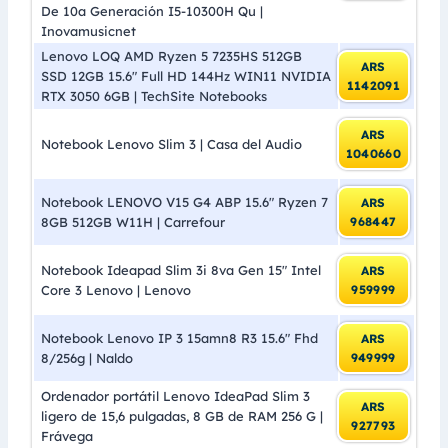
De 10a Generación I5-10300H Qu |
Inovamusicnet
Lenovo LOQ AMD Ryzen 5 7235HS 512GB
ARS
SSD 12GB 15.6″ Full HD 144Hz WIN11 NVIDIA
1142091
RTX 3050 6GB | TechSite Notebooks
ARS
Notebook Lenovo Slim 3 | Casa del Audio
1040660
Notebook LENOVO V15 G4 ABP 15.6″ Ryzen 7
ARS
8GB 512GB W11H | Carrefour
968447
Notebook Ideapad Slim 3i 8va Gen 15″ Intel
ARS
Core 3 Lenovo | Lenovo
959999
Notebook Lenovo IP 3 15amn8 R3 15.6″ Fhd
ARS
8/256g | Naldo
949999
Ordenador portátil Lenovo IdeaPad Slim 3
ARS
ligero de 15,6 pulgadas, 8 GB de RAM 256 G |
927793
Frávega