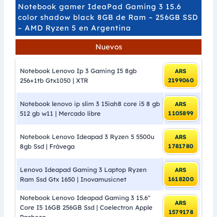
Notebook gamer IdeaPad Gaming 3 15.6
color shadow black 8GB de Ram – 256GB SSD
– AMD Ryzen 5 en Argentina
Nuevos
Notebook Lenovo Ip 3 Gaming I5 8gb
ARS
256+1tb Gtx1050 | XTR
2199060
Notebook lenovo ip slim 3 15iah8 core i5 8 gb
ARS
512 gb w11 | Mercado libre
1105899
Notebook Lenovo Ideapad 3 Ryzen 5 5500u
ARS
8gb Ssd | Frávega
1781780
Lenovo Ideapad Gaming 3 Laptop Ryzen
ARS
Ram Ssd Gtx 1650 | Inovamusicnet
1618200
Notebook Lenovo Ideapad Gaming 3 15.6″
ARS
Core I5 16GB 256GB Ssd | Coelectron Apple
1579178
Pacheco