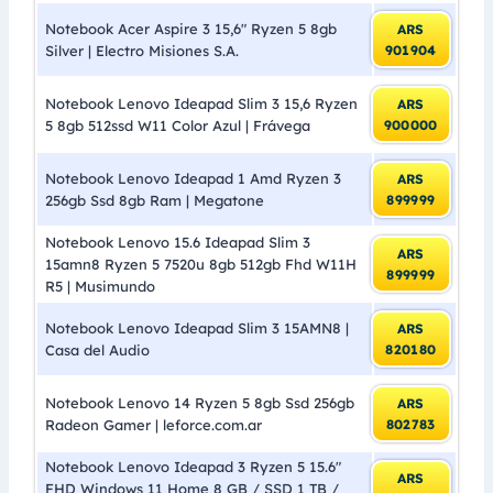
Notebook Acer Aspire 3 15,6″ Ryzen 5 8gb
ARS
Silver | Electro Misiones S.A.
901904
Notebook Lenovo Ideapad Slim 3 15,6 Ryzen
ARS
5 8gb 512ssd W11 Color Azul | Frávega
900000
Notebook Lenovo Ideapad 1 Amd Ryzen 3
ARS
256gb Ssd 8gb Ram | Megatone
899999
Notebook Lenovo 15.6 Ideapad Slim 3
ARS
15amn8 Ryzen 5 7520u 8gb 512gb Fhd W11H
899999
R5 | Musimundo
Notebook Lenovo Ideapad Slim 3 15AMN8 |
ARS
Casa del Audio
820180
Notebook Lenovo 14 Ryzen 5 8gb Ssd 256gb
ARS
Radeon Gamer | leforce.com.ar
802783
Notebook Lenovo Ideapad 3 Ryzen 5 15.6″
ARS
FHD Windows 11 Home 8 GB / SSD 1 TB /