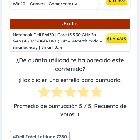
$UY 999
Win10 – Gamers | Gamer.com.uy
Usados
Notebook Dell E6430 | Core i5 3.30 GHz 3a
$UY 4875
Gen (4GB/320GB/DVD) 14″ – Recertificado –
smartsale.uy | Smart Sale
¿De cuánta utilidad te ha parecido este
contenido?
¡Haz clic en una estrella para puntuarlo!
Promedio de puntuación
5
/ 5. Recuento de
votos:
1
Post
#
Dell Intel Latitude 7380