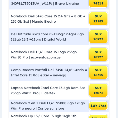
(N098L735013UA_W11P) | Bravo Ukraine
74319
Notebook Dell 5470 Core I5 2.4 Ghz + 8 Gb +
$UY
256 Gb Ssd | Mundo Electro
22185
Dell latitude 3320 core i5-1135g7 2.4ghz 8gb
$UY
128gb 13.3 ̈w11pro | Digital World
20927
Notebook Dell 15,6” Core I5 16gb 256gb
$UY
Win10 Pro | ecoventas.com.uy
18227
Computadora Portátil Dell 7490 14,0″ Grado A
$UY
Intel Core I5 8a | eBay – newegg
16355
Laptop Notebook Intel Core I5 8gb Ram Ssd
$UY
256gb Win11 Pro | Lidertek
12078
Notebook 2 en 1 Dell 11,6” N5000 8gb 128gb
$UY 2722
Win Pro negro | Caribe sur store
Notebook Hp 15,6 Core I5 8gb 16gb 1tb