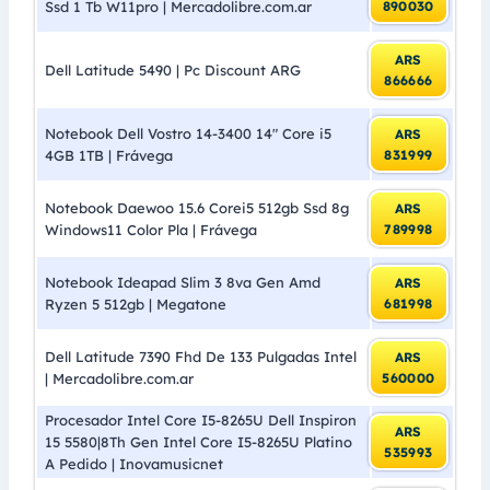
Ssd 1 Tb W11pro | Mercadolibre.com.ar
890030
ARS
Dell Latitude 5490 | Pc Discount ARG
866666
Notebook Dell Vostro 14-3400 14″ Core i5
ARS
4GB 1TB | Frávega
831999
Notebook Daewoo 15.6 Corei5 512gb Ssd 8g
ARS
Windows11 Color Pla | Frávega
789998
Notebook Ideapad Slim 3 8va Gen Amd
ARS
Ryzen 5 512gb | Megatone
681998
Dell Latitude 7390 Fhd De 133 Pulgadas Intel
ARS
| Mercadolibre.com.ar
560000
Procesador Intel Core I5-8265U Dell Inspiron
ARS
15 5580|8Th Gen Intel Core I5-8265U Platino
535993
A Pedido | Inovamusicnet