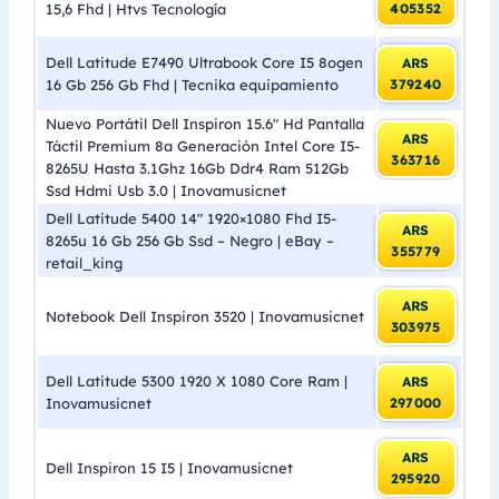
15,6 Fhd | Htvs Tecnología
405352
Dell Latitude E7490 Ultrabook Core I5 8ogen
ARS
16 Gb 256 Gb Fhd | Tecnika equipamiento
379240
Nuevo Portátil Dell Inspiron 15.6″ Hd Pantalla
ARS
Táctil Premium 8a Generación Intel Core I5-
363716
8265U Hasta 3.1Ghz 16Gb Ddr4 Ram 512Gb
Ssd Hdmi Usb 3.0 | Inovamusicnet
Dell Latitude 5400 14″ 1920×1080 Fhd I5-
ARS
8265u 16 Gb 256 Gb Ssd – Negro | eBay –
355779
retail_king
ARS
Notebook Dell Inspiron 3520 | Inovamusicnet
303975
Dell Latitude 5300 1920 X 1080 Core Ram |
ARS
Inovamusicnet
297000
ARS
Dell Inspiron 15 I5 | Inovamusicnet
295920