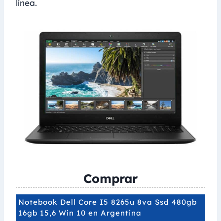
línea.
Comprar
Notebook Dell Core I5 8265u 8va Ssd 480gb
16gb 15,6 Win 10 en Argentina