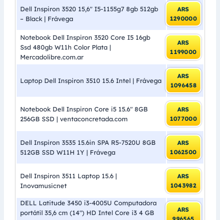
Dell Inspiron 3520 15,6″ I5-1155g7 8gb 512gb
ARS
– Black | Frávega
1290000
Notebook Dell Inspiron 3520 Core I5 16gb
ARS
Ssd 480gb W11h Color Plata |
1199000
Mercadolibre.com.ar
ARS
Laptop Dell Inspiron 3510 15.6 Intel | Frávega
1096458
Notebook Dell Inspiron Core i5 15.6″ 8GB
ARS
256GB SSD | ventaconcretada.com
1077000
Dell Inspiron 3535 15.6in SPA R5-7520U 8GB
ARS
512GB SSD W11H 1Y | Frávega
1062500
Dell Inspiron 3511 Laptop 15.6 |
ARS
Inovamusicnet
1043982
DELL Latitude 3450 i3-4005U Computadora
ARS
portátil 35,6 cm (14″) HD Intel Core i3 4 GB
996565