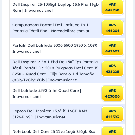
Dell Inspiron I5-1035g1 Laptop 15.6 Fhd 16gb
ARS
Ram | Inovamusicnet
448230
Computadora Portátil Dell Latitude In-1,
ARS
Pantalla Táctil Fhd | Mercadolibre.com.ar
446206
Portátil Dell Latitude 5000 5500 1920 X 1080 |
ARS
Inovamusicnet
442602
Dell Inspiron 2 En 1 Fhd De 156” Ips Pantalla
ARS
Táctil Portátil De 2018 Pulgadas Intel Core I5-
435225
8250U Quad Core , Elija Ram & Hd Tamaño
(8Gb/12Gb/16Gb | Inovamusicnet
Dell Latitude 5590 Intel Quad Core |
ARS
Inovamusicnet
423000
Laptop Dell Inspiron 15.6” i5 16GB RAM
ARS
512GB SSD | Inovamusicnet
415393
Notebook Dell Core I5 11va 16gb 256gb Ssd
ARS