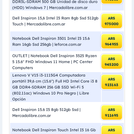
DDR3L-SDRAM 500 GB Unidad de disco duro
(HDD) Windows 7 | Mercadolibre.com.ar
Dell Inspiron 15,6 Intel I5 Ram 8gb Ssd 512gb
ARS
Touch | Mercadolibre.com.ar
975000
Notebook Dell Inspiron 3501 Intel I5 15.6
ARS
Ram 16gb Ssd 256gb | leforce.com.ar
964955
OUTLET | Notebook Dell Inspiron 3525 Ryzen
ARS
5 15.6″ FHD Windows 11 Home | PC Center
945200
Computers
Lenovo V V15 i3-1115G4 Computadora
ARS
portátil 39,6 cm (15.6″) Full HD Intel Core i3 8
923163
GB DDR4-SDRAM 256 GB SSD Wi-Fi 5
(802.11ac) Windows 10 Pro Negro | Libre
Opción
Dell Inspiron 15.6 I5 8gb 512gb Ssd |
ARS
Mercadolibre.com.ar
911695
Notebook Dell Inspiron Touch Intel I5 16 Gb
ARS