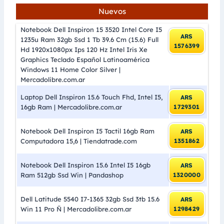
Nuevos
Notebook Dell Inspiron 15 3520 Intel Core I5
ARS
1235u Ram 32gb Ssd 1 Tb 39.6 Cm (15.6) Full
1576399
Hd 1920x1080px Ips 120 Hz Intel Iris Xe
Graphics Teclado Español Latinoamérica
Windows 11 Home Color Silver |
Mercadolibre.com.ar
Laptop Dell Inspiron 15.6 Touch Fhd, Intel I5,
ARS
16gb Ram | Mercadolibre.com.ar
1729301
Notebook Dell Inspiron I5 Tactil 16gb Ram
ARS
Computadora 15,6 | Tiendatrade.com
1351862
Notebook Dell Inspiron 15.6 Intel I5 16gb
ARS
Ram 512gb Ssd Win | Pandashop
1320000
Dell Latitude 5540 I7-1365 32gb Ssd 3tb 15.6
ARS
Win 11 Pro Ñ | Mercadolibre.com.ar
1298429