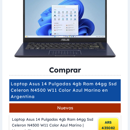
Comprar
Laptop Asus 14 Pulgadas 4gb Ram 64gg Ssd
Celeron N4500 W11 Color Azul Marino en
Argentina
Nuevos
Laptop Asus 14 Pulgadas 4gb Ram 64gg Ssd
ARS
Celeron N4500 W11 Color Azul Marino |
435082