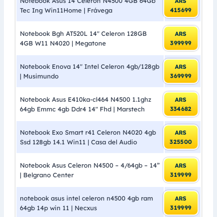
Notebook Asus 14 Celeron N4500 4GB 64Gb
ARS
Tec Ing Win11Home | Frávega
415699
Notebook Bgh AT520L 14″ Celeron 128GB
ARS
4GB W11 N4020 | Megatone
399999
Notebook Enova 14″ Intel Celeron 4gb/128gb
ARS
| Musimundo
369999
Notebook Asus E410ka-cl464 N4500 1.1ghz
ARS
64gb Emmc 4gb Ddr4 14″ Fhd | Marstech
334682
Notebook Exo Smart r41 Celeron N4020 4gb
ARS
Ssd 128gb 14.1 Win11 | Casa del Audio
325500
Notebook Asus Celeron N4500 – 4/64gb – 14”
ARS
| Belgrano Center
319999
notebook asus intel celeron n4500 4gb ram
ARS
64gb 14p win 11 | Necxus
319999