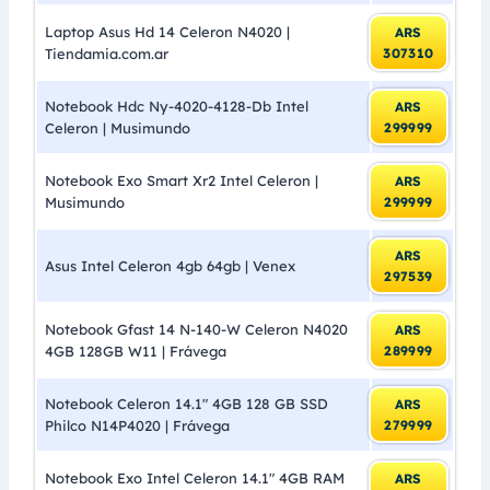
Laptop Asus Hd 14 Celeron N4020 |
ARS
Tiendamia.com.ar
307310
Notebook Hdc Ny-4020-4128-Db Intel
ARS
Celeron | Musimundo
299999
Notebook Exo Smart Xr2 Intel Celeron |
ARS
Musimundo
299999
ARS
Asus Intel Celeron 4gb 64gb | Venex
297539
Notebook Gfast 14 N-140-W Celeron N4020
ARS
4GB 128GB W11 | Frávega
289999
Notebook Celeron 14.1″ 4GB 128 GB SSD
ARS
Philco N14P4020 | Frávega
279999
Notebook Exo Intel Celeron 14.1″ 4GB RAM
ARS