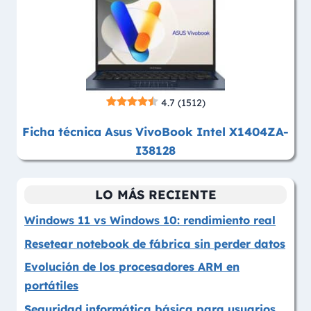
4.7
(1512)
Ficha técnica Asus VivoBook Intel X1404ZA-
I38128
LO MÁS RECIENTE
Windows 11 vs Windows 10: rendimiento real
Resetear notebook de fábrica sin perder datos
Evolución de los procesadores ARM en
portátiles
Seguridad informática básica para usuarios