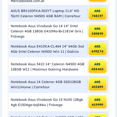
Mercadolibre.com.ar
ASUS BR1100FKA-502YT Laptop 11.6″ HD
ARS
Táctil Celeron N4500 4GB RAM | Carrefour
748197
Notebook Asus Vivobook Go 14 14″ Intel
ARS
Celeron 4GB 128Gb E410Ma-Bv1181W Gris |
589899
Frávega
Notebook Asus E410KA-CL464 14″ 64Gb Ssd
ARS
4Gb Intel Celeron N4500 Win 11 | Galicia
499274
Notebook Asus 3410 14″ Celeron N4500 4GB
ARS
128GB W11 | Maximus Gaming Hardware
454463
Notebook Asus 14 Celeron 4GB SSD128GB
ARS
Win11Home | Carrefour
453899
Notebook Asus Vivobook Go 15 N100 128gb
ARS
4gb E1504ga-bq346w | Frávega
419999