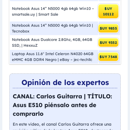
Notebook Asus 14” N5000 4gb 64gb Win10 –
$UY
smartsale.uy | Smart Sale
10112
Notebook Asus 14” N5000 4gb 64gb Win10 |
$UY 9855
Tecnobox
Notebook Asus Dualcore 2.8Ghz, 4GB, 64GB
$UY 9352
SSD, | HexxuZ
Laptop Asus 11.6″ Intel Celeron N4020 64GB
$UY 7548
eMMC 4GB DDR4 Negro | eBay – jec-techllc
Opinión de los expertos
CANAL: Carlos Guitarra | TÍTULO:
Asus E510 piénsalo antes de
comprarlo
En este video, el canal Carlos Guitarra ofrece una