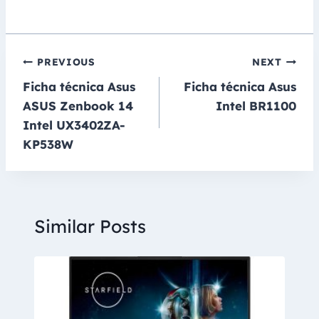
Navegación
PREVIOUS
NEXT
Ficha técnica Asus
Ficha técnica Asus
de
ASUS Zenbook 14
Intel BR1100
entradas
Intel UX3402ZA-
KP538W
Similar Posts