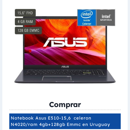
Comprar
Notebook Asus E510-15,6 celeron
N4020/ram 4gb+128gb Emmc en Uruguay