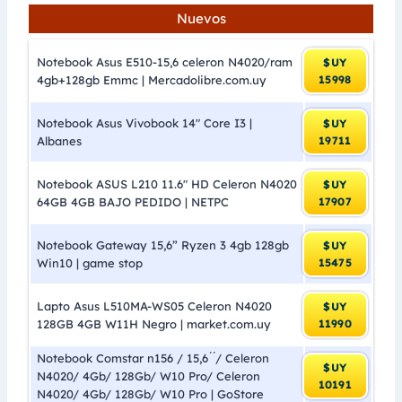
Nuevos
Notebook Asus E510-15,6 celeron N4020/ram
$UY
4gb+128gb Emmc | Mercadolibre.com.uy
15998
Notebook Asus Vivobook 14″ Core I3 |
$UY
Albanes
19711
Notebook ASUS L210 11.6″ HD Celeron N4020
$UY
64GB 4GB BAJO PEDIDO | NETPC
17907
Notebook Gateway 15,6” Ryzen 3 4gb 128gb
$UY
Win10 | game stop
15475
Lapto Asus L510MA-WS05 Celeron N4020
$UY
128GB 4GB W11H Negro | market.com.uy
11990
Notebook Comstar n156 / 15,6 ́ ́/ Celeron
$UY
N4020/ 4Gb/ 128Gb/ W10 Pro/ Celeron
10191
N4020/ 4Gb/ 128Gb/ W10 Pro | GoStore