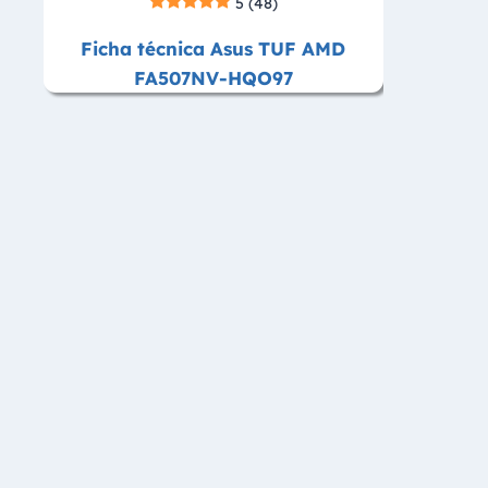
5
(48)
Ficha técnica Asus TUF AMD
FA507NV-HQO97