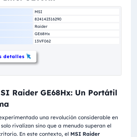
MSI
824142316290
Raider
GE68Hx
13VF062
 detalles
MSI Raider GE68Hx: Un Portátil
ma
 experimentado una revolución considerable en
 solo rivalizan sino que a menudo superan el
itorio. En este contexto, el
MSI Raider