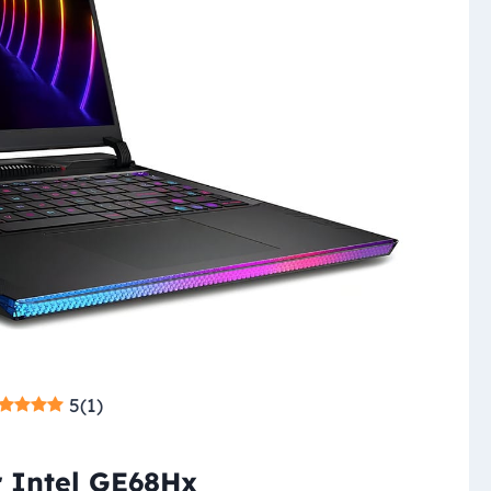
5
(
1
)
r Intel GE68Hx