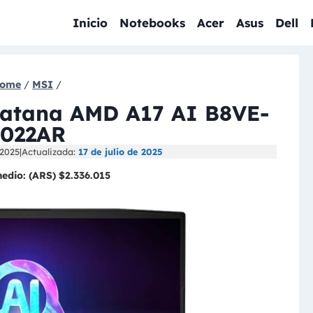
Inicio
Notebooks
Acer
Asus
Dell
ome
/
MSI
/
Katana AMD A17 AI B8VE-
1022AR
 2025
|
Actualizada:
17 de julio de 2025
medio:
(ARS) $2.336.015