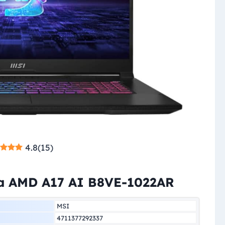
4.8
(
15
)
na AMD A17 AI B8VE-1022AR
MSI
4711377292337