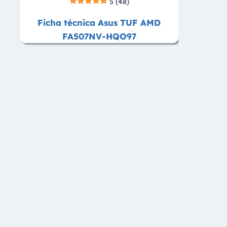
5
(48)
Ficha técnica Asus TUF AMD
FA507NV-HQO97