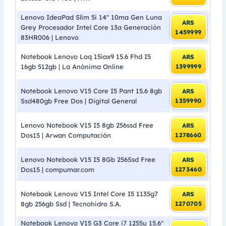
Lenovo IdeaPad Slim 5i 14″ 10ma Gen Luna
ARS
Grey Procesador Intel Core 13a Generación
1459999
83HR006 | Lenovo
Notebook Lenovo Loq 15iax9 15.6 Fhd I5
ARS
16gb 512gb | La Anónima Online
1399999
Notebook Lenovo V15 Core I5 Pant 15.6 8gb
ARS
Ssd480gb Free Dos | Digital General
1359990
Lenovo Notebook V15 I5 8gb 256ssd Free
ARS
Dos15 | Arwan Computación
1278660
Lenovo Notebook V15 I5 8Gb 256Ssd Free
ARS
Dos15 | compumar.com
1273460
Notebook Lenovo V15 Intel Core I5 1135g7
ARS
8gb 256gb Ssd | Tecnohidro S.A.
1270705
Notebook Lenovo V15 G3 Core i7 1255u 15.6″