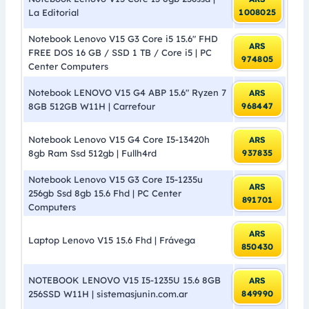
La Editorial
1008025
Notebook Lenovo V15 G3 Core i5 15.6″ FHD
ARS
FREE DOS 16 GB / SSD 1 TB / Core i5 | PC
974805
Center Computers
Notebook LENOVO V15 G4 ABP 15.6″ Ryzen 7
ARS
8GB 512GB W11H | Carrefour
968447
Notebook Lenovo V15 G4 Core I5-13420h
ARS
8gb Ram Ssd 512gb | Fullh4rd
937835
Notebook Lenovo V15 G3 Core I5-1235u
ARS
256gb Ssd 8gb 15.6 Fhd | PC Center
891701
Computers
ARS
Laptop Lenovo V15 15.6 Fhd | Frávega
850430
NOTEBOOK LENOVO V15 I5-1235U 15.6 8GB
ARS
256SSD W11H | sistemasjunin.com.ar
849990