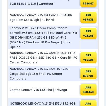
8GB 512GB W11H | Carrefour
968447
Notebook Lenovo V15 G4 Core I5-13420h
ARS
8gb Ram Ssd 512gb | Fullh4rd
937835
Lenovo V V15 i3-1115G4 Computadora
ARS
portátil 39,6 cm (15.6″) Full HD Intel Core i3 8
923163
GB DDR4-SDRAM 256 GB SSD Wi-Fi 5
(802.11ac) Windows 10 Pro Negro | Libre
Opción
Notebook Lenovo V15 G3 Core i5 15.6″ FHD
ARS
FREE DOS 16 GB / SSD 480 GB / Core i5 | PC
911105
Center Computers
Notebook Lenovo V15 G3 Core I5-1235u
ARS
256gb Ssd 8gb 15.6 Fhd | PC Center
891701
Computers
ARS
Laptop Lenovo V15 15.6 Fhd | Frávega
850430
NOTEBOOK LENOVO V15 I5-1235U 15.6 8GB
ARS