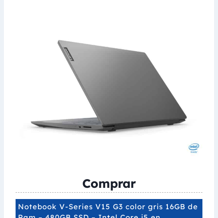
Comprar
Notebook V-Series V15 G3 color gris 16GB de
Ram – 480GB SSD – Intel Core i5 en