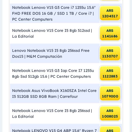
Notebook Lenovo V15 G3 Core i7 1255u 15.6″
ARS
FHD FREE DOS 16 GB / SSD 1 TB / Core i7 |
1204517
PC Center Computers
Notebook Lenovo V15 Core I5 8gb 512ssd |
ARS
La Editorial
1141686
Lenovo Notebook V15 I5 8gb 256ssd Free
ARS
Dos15 | M&M Computación
1130707
Notebook Lenovo V15 G3 Iap Core I7 1255u
ARS
8gb Ssd 512gb 15.6 | PC Center Computers
1122883
Notebook Asus VivoBook X1605ZA Intel Core
ARS
I5 512GB SSD 8GB Ram | Carrefour
1079000
Notebook Lenovo V15 Core I5 8gb 256ssd |
ARS
La Editorial
1008025
Notebook LENOVO V15 G4 ABP 15.6″ Ryzen 7
ARS