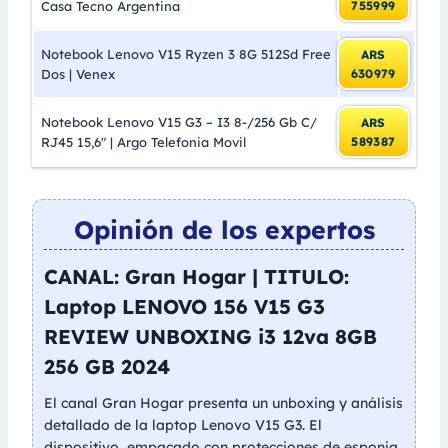
Casa Tecno Argentina
755999
Notebook Lenovo V15 Ryzen 3 8G 512Sd Free
ARS
Dos | Venex
630979
Notebook Lenovo V15 G3 – I3 8-/256 Gb C/
ARS
RJ45 15,6″ | Argo Telefonia Movil
589387
Opinión de los expertos
CANAL: Gran Hogar | TITULO:
Laptop LENOVO 156 V15 G3
REVIEW UNBOXING i3 12va 8GB
256 GB 2024
El canal Gran Hogar presenta un unboxing y análisis
detallado de la laptop Lenovo V15 G3. El
dispositivo, empacado con protecciones de esponja