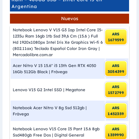
Argentina
Nuevos
Notebook Lenovo V V15 G3 Iap Intel Core I5-
ARS
1235u Ram 16gb 1tb Ssd 39,6 Cm (15.6 ) Full
1679599
Hd 1920x1080px Intel Iris Xe Graphics Wi-fi 6
(802.11ax) Teclado Español Color Iron Gray |
Mercadolibre.com.ar
Acer Nitro V 15 15.6″ i5 13th Gen RTX 4050
ARS
16Gb 512Gb Black | Frávega
3054399
ARS
Lenovo V15 G2 Intel SSD | Megatone
1572799
Notebook Acer Nitro V 8g Ssd 512gb |
ARS
Frávega
1452359
Notebook Lenovo V15 Core I5 Pant 15.6 8gb
ARS
Ssd480gb Free Dos | Digital General
1359990