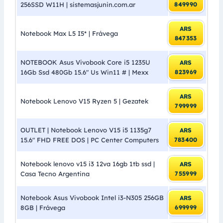
256SSD W11H | sistemasjunin.com.ar
849990
ARS
Notebook Max L5 I5* | Frávega
847353
NOTEBOOK Asus Vivobook Core i5 1235U
ARS
16Gb Ssd 480Gb 15.6″ Us Win11 # | Mexx
823969
ARS
Notebook Lenovo V15 Ryzen 5 | Gezatek
799999
OUTLET | Notebook Lenovo V15 i5 1135g7
ARS
15.6″ FHD FREE DOS | PC Center Computers
783400
Notebook lenovo v15 i3 12va 16gb 1tb ssd |
ARS
Casa Tecno Argentina
755999
Notebook Asus Vivobook Intel i3-N305 256GB
ARS
8GB | Frávega
699999