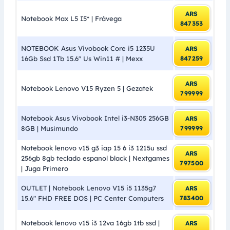
ARS
Notebook Max L5 I5* | Frávega
847353
NOTEBOOK Asus Vivobook Core i5 1235U
ARS
16Gb Ssd 1Tb 15.6″ Us Win11 # | Mexx
847259
ARS
Notebook Lenovo V15 Ryzen 5 | Gezatek
799999
Notebook Asus Vivobook Intel i3-N305 256GB
ARS
8GB | Musimundo
799999
Notebook lenovo v15 g3 iap 15 6 i3 1215u ssd
ARS
256gb 8gb teclado espanol black | Nextgames
797500
| Juga Primero
OUTLET | Notebook Lenovo V15 i5 1135g7
ARS
15.6″ FHD FREE DOS | PC Center Computers
783400
Notebook lenovo v15 i3 12va 16gb 1tb ssd |
ARS