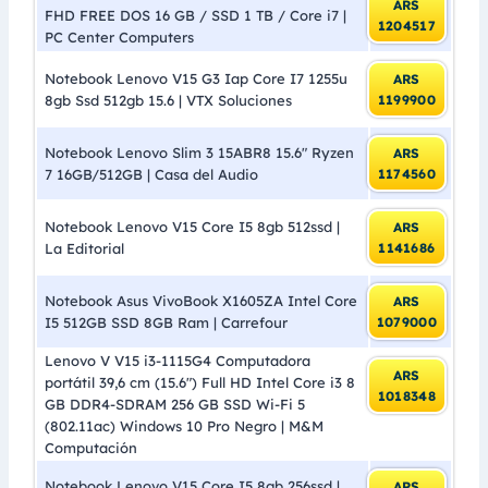
ARS
FHD FREE DOS 16 GB / SSD 1 TB / Core i7 |
1204517
PC Center Computers
Notebook Lenovo V15 G3 Iap Core I7 1255u
ARS
8gb Ssd 512gb 15.6 | VTX Soluciones
1199900
Notebook Lenovo Slim 3 15ABR8 15.6″ Ryzen
ARS
7 16GB/512GB | Casa del Audio
1174560
Notebook Lenovo V15 Core I5 8gb 512ssd |
ARS
La Editorial
1141686
Notebook Asus VivoBook X1605ZA Intel Core
ARS
I5 512GB SSD 8GB Ram | Carrefour
1079000
Lenovo V V15 i3-1115G4 Computadora
ARS
portátil 39,6 cm (15.6″) Full HD Intel Core i3 8
1018348
GB DDR4-SDRAM 256 GB SSD Wi-Fi 5
(802.11ac) Windows 10 Pro Negro | M&M
Computación
Notebook Lenovo V15 Core I5 8gb 256ssd |
ARS