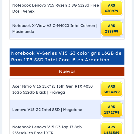
Notebook Lenovo V15 Ryzen 3 8G 512Sd Free
ARS
Dos | Venex
630979
Notebook X-View V3 C-N4020 Intel Celeron |
ARS
Musimundo
299999
Notebook V-Series V15 G3 color gris 16GB de
Ram 1TB SSD Intel Core i5 en Argentina
Nuevos
Acer Nitro V 15 15.6″ i5 13th Gen RTX 4050
ARS
16Gb 512Gb Black | Frávega
3054399
ARS
Lenovo V15 G2 Intel SSD | Megatone
1572799
Notebook Lenovo V15 G3 Iap I7 8gb
ARS
256ssd+1tb Free | XTR
1481589