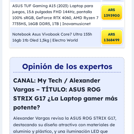
ASUS TUF Gaming A15 (2023) Laptop para
ARS
juegos, 15.6 pulgadas FHD 144Hz, pantalla
1395900
100% sRGB, GeForce RTX 4060, AMD Ryzen 7
7735HS, 16GB DDR5, 1TB | Inovamusicnet
Notebook Asus Vivobook Core7 Ultra 155h
ARS
16gb 1tb Oled 1,5kg | Electro World
1368499
Opinión de los expertos
CANAL: My Tech / Alexander
Vargas – TÍTULO: ASUS ROG
STRIX G17 ¿La Laptop gamer más
potente?
Alexander Vargas revisa la ASUS ROG STRIX G17,
destacando su diseño atractivo con materiales de
aluminio y plástico, y una iluminación LED que