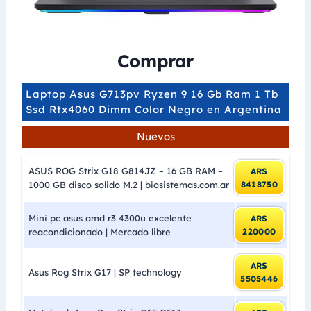
Comprar
Laptop Asus G713pv Ryzen 9 16 Gb Ram 1 Tb
Ssd Rtx4060 Dimm Color Negro en Argentina
Nuevos
ASUS ROG Strix G18 G814JZ – 16 GB RAM –
ARS
1000 GB disco solido M.2 | biosistemas.com.ar
8418750
Mini pc asus amd r3 4300u excelente
ARS
reacondicionado | Mercado libre
220000
ARS
Asus Rog Strix G17 | SP technology
5505446