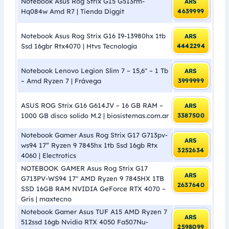
Notebook Asus Rog Strix G15 G513rm-
ARS
Hq084w Amd R7 | Tienda Diggit
4639999
Notebook Asus Rog Strix G16 I9-13980hx 1tb
ARS
Ssd 16gbr Rtx4070 | Htvs Tecnología
4442294
Notebook Lenovo Legion Slim 7 – 15,6″ – 1 Tb
ARS
– Amd Ryzen 7 | Frávega
3999999
ASUS ROG Strix G16 G614JV – 16 GB RAM –
ARS
1000 GB disco solido M.2 | biosistemas.com.ar
3387500
Notebook Gamer Asus Rog Strix G17 G713pv-
ARS
ws94 17” Ryzen 9 7845hx 1tb Ssd 16gb Rtx
3252634
4060 | Electrotics
NOTEBOOK GAMER Asus Rog Strix G17
ARS
G713PV-WS94 17″ AMD Ryzen 9 7845HX 1TB
2637640
SSD 16GB RAM NVIDIA GeForce RTX 4070 –
Gris | maxtecno
Notebook Gamer Asus TUF A15 AMD Ryzen 7
ARS
512ssd 16gb Nvidia RTX 4050 Fa507Nu-
2598099