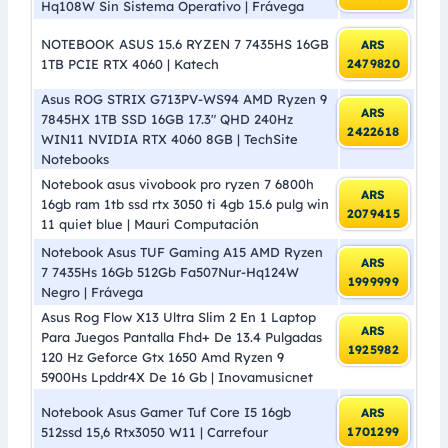
Hq108W Sin Sistema Operativo | Frávega
NOTEBOOK ASUS 15.6 RYZEN 7 7435HS 16GB
ARS
1TB PCIE RTX 4060 | Katech
2479820
Asus ROG STRIX G713PV-WS94 AMD Ryzen 9
ARS
7845HX 1TB SSD 16GB 17.3″ QHD 240Hz
2422618
WIN11 NVIDIA RTX 4060 8GB | TechSite
Notebooks
Notebook asus vivobook pro ryzen 7 6800h
ARS
16gb ram 1tb ssd rtx 3050 ti 4gb 15.6 pulg win
2079415
11 quiet blue | Mauri Computación
Notebook Asus TUF Gaming A15 AMD Ryzen
ARS
7 7435Hs 16Gb 512Gb Fa507Nur-Hq124W
1999999
Negro | Frávega
Asus Rog Flow X13 Ultra Slim 2 En 1 Laptop
ARS
Para Juegos Pantalla Fhd+ De 13.4 Pulgadas
1925982
120 Hz Geforce Gtx 1650 Amd Ryzen 9
5900Hs Lpddr4X De 16 Gb | Inovamusicnet
Notebook Asus Gamer Tuf Core I5 16gb
ARS
512ssd 15,6 Rtx3050 W11 | Carrefour
1701299