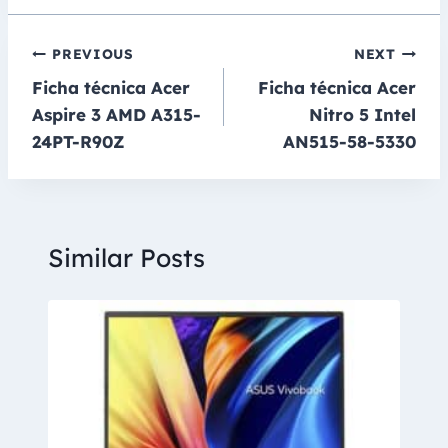
Navegación
PREVIOUS
NEXT
Ficha técnica Acer
Ficha técnica Acer
de
Aspire 3 AMD A315-
Nitro 5 Intel
entradas
24PT-R90Z
AN515-58-5330
Similar Posts