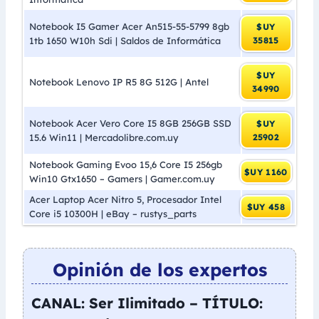
Notebook I5 Gamer Acer An515-55-5799 8gb
$UY
1tb 1650 W10h Sdi | Saldos de Informática
35815
$UY
Notebook Lenovo IP R5 8G 512G | Antel
34990
Notebook Acer Vero Core I5 8GB 256GB SSD
$UY
15.6 Win11 | Mercadolibre.com.uy
25902
Notebook Gaming Evoo 15,6 Core I5 256gb
$UY 1160
Win10 Gtx1650 – Gamers | Gamer.com.uy
Acer Laptop Acer Nitro 5, Procesador Intel
$UY 458
Core i5 10300H | eBay – rustys_parts
Opinión de los expertos
CANAL: Ser Ilimitado – TÍTULO: