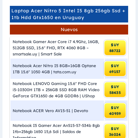
Laptop Acer Nitro 5 Intel I5 8gb 256gb Ssd +
1tb Hdd Gtx1650 en Uruguay
Nuevos
Notebook Gamer Acer Core i7 4.9Ghz, 16GB,
$UY
512GB SSD, 15.6″ FHD, RTX 4060 8GB –
88722
smartsale.uy | Smart Sale
Notebook Acer Nitro I5 8GB+16GB Optane
$UY
1TB 15.6″ 1050 4GB | tata.com.uy
69157
Notebook LENOVO Gaming 15.6″ FHD Core
$UY
i5-10300H 1TB + 256GB SSD 8GB RAM Video
58435
GeForce GTX1650 de 4GB GDDR6 | UShop
$UY
Notebook ACER Vero AV15-51 | Devoto
40959
Notebook I5 Gamer Acer An515-57-534b 8gb
$UY
1tb+256gb 1650 15,6 Sdi | Saldos de
36024
Informática