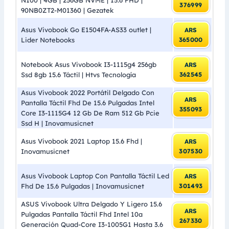
376999
90NB0ZT2-M01360 | Gezatek
Asus Vivobook Go E1504FA-AS33 outlet |
ARS
Lider Notebooks
365000
Notebook Asus Vivobook I3-1115g4 256gb
ARS
Ssd 8gb 15.6 Táctil | Htvs Tecnología
362545
Asus Vivobook 2022 Portátil Delgado Con
ARS
Pantalla Táctil Fhd De 15.6 Pulgadas Intel
355093
Core I3-1115G4 12 Gb De Ram 512 Gb Pcie
Ssd H | Inovamusicnet
Asus Vivobook 2021 Laptop 15.6 Fhd |
ARS
Inovamusicnet
307530
Asus Vivobook Laptop Con Pantalla Táctil Led
ARS
Fhd De 15.6 Pulgadas | Inovamusicnet
301493
ASUS Vivobook Ultra Delgado Y Ligero 15.6
ARS
Pulgadas Pantalla Táctil Fhd Intel 10a
267330
Generación Quad-Core I3-1005G1 Hasta 3.6