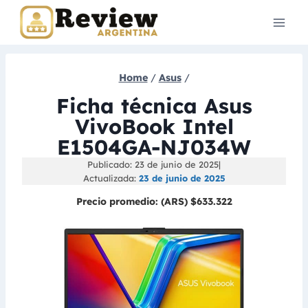
Skip
to
content
Home
/
Asus
/
Ficha técnica Asus
VivoBook Intel
E1504GA-NJ034W
Publicado: 23 de junio de 2025
|
Actualizada:
23 de junio de 2025
Precio promedio:
(ARS) $633.322