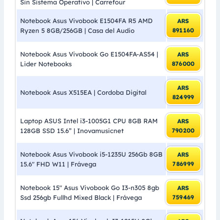
Sin Sistema Operativo | Carrefour
Notebook Asus Vivobook E1504FA R5 AMD
ARS
Ryzen 5 8GB/256GB | Casa del Audio
891160
Notebook Asus Vivobook Go E1504FA-AS54 |
ARS
Lider Notebooks
876000
ARS
Notebook Asus X515EA | Cordoba Digital
824999
Laptop ASUS Intel i3-1005G1 CPU 8GB RAM
ARS
128GB SSD 15.6” | Inovamusicnet
790200
Notebook Asus Vivobook i5-1235U 256Gb 8GB
ARS
15.6″ FHD W11 | Frávega
786999
Notebook 15″ Asus Vivobook Go I3-n305 8gb
ARS
Ssd 256gb Fullhd Mixed Black | Frávega
759469