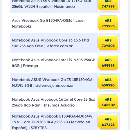
Notebook Asus 156 Vivobook I3-1215U 8Gb
ARS
256Gb W11H Español | Musimundo
747999
Asus Vivobook Go E1504FA-OS36 | Lider
ARS
Notebooks
729993
Notebook Asus Vivobook Core I3 15.6 Fhd
ARS
Ssd 256 4gb Free | leforce.com.ar
729508
Notebook Asus Vivobook Intel i3-N305 256GB
ARS
8GB | Frávega
699999
Notebook ASUS Vivobook Go I3 15E1504GA-
ARS
NJ191 8GB | sistemasjunin.com.ar
659990
Notebook Asus Vivobook 16 Intel Core I3 Ssd
ARS
256gb 8gb Ram | Insumos Acuario
646502
Notebook Asus VivoBook E1504GA-NJ034W
ARS
15.6″ Core I3 N305 8GB/256GB (Teclado en
617126
Español) | 37BYTES