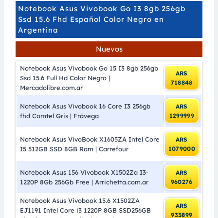
Notebook Asus Vivobook Go I3 8gb 256gb
Ssd 15.6 Fhd Español Color Negro en
Argentina
Nuevos
Notebook Asus Vivobook Go 15 I3 8gb 256gb
ARS
Ssd 15.6 Full Hd Color Negro |
718848
Mercadolibre.com.ar
Notebook Asus Vivobook 16 Core I3 256gb
ARS
fhd Comtel Gris | Frávega
1299999
Notebook Asus VivoBook X1605ZA Intel Core
ARS
I5 512GB SSD 8GB Ram | Carrefour
1079000
Notebook Asus 156 Vivobook X1502Za I3-
ARS
1220P 8Gb 256Gb Free | Arrichetta.com.ar
960276
Notebook Asus Vivobook 15.6 X1502ZA
ARS
EJ1191 Intel Core i3 1220P 8GB SSD256GB
933899