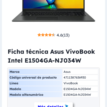
4.6
(
13
)
Ficha técnica Asus VivoBook
Intel E1504GA-NJ034W
Marca
Asus
Código universal de producto
4711387636930
Línea
VivoBook
Modelo
E1504GA-NJ034W
Modelo alfanumérico
E1504GA-NJ034W
Más detalles