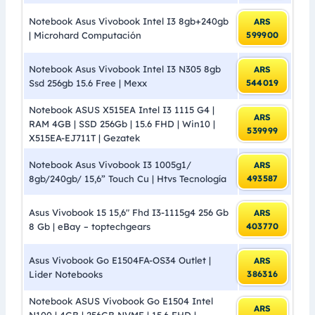
Notebook Asus Vivobook Intel I3 8gb+240gb
ARS
| Microhard Computación
599900
Notebook Asus Vivobook Intel I3 N305 8gb
ARS
Ssd 256gb 15.6 Free | Mexx
544019
Notebook ASUS X515EA Intel I3 1115 G4 |
ARS
RAM 4GB | SSD 256Gb | 15.6 FHD | Win10 |
539999
X515EA-EJ711T | Gezatek
Notebook Asus Vivobook I3 1005g1/
ARS
8gb/240gb/ 15,6” Touch Cu | Htvs Tecnología
493587
Asus Vivobook 15 15,6″ Fhd I3-1115g4 256 Gb
ARS
8 Gb | eBay – toptechgears
403770
Asus Vivobook Go E1504FA-OS34 Outlet |
ARS
Lider Notebooks
386316
Notebook ASUS Vivobook Go E1504 Intel
ARS
N100 | 4GB | 256GB NVME | 15.6 FHD |