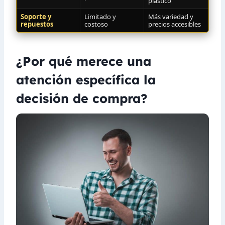
plástico
Soporte y
Limitado y
Más variedad y
repuestos
costoso
precios accesibles
¿Por qué merece una
atención específica la
decisión de compra?