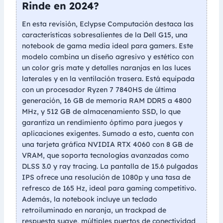
Rinde en 2024?
En esta revisión, Eclypse Computación destaca las
características sobresalientes de la Dell G15, una
notebook de gama media ideal para gamers. Este
modelo combina un diseño agresivo y estético con
un color gris mate y detalles naranjas en las luces
laterales y en la ventilación trasera. Está equipada
con un procesador Ryzen 7 7840HS de última
generación, 16 GB de memoria RAM DDR5 a 4800
MHz, y 512 GB de almacenamiento SSD, lo que
garantiza un rendimiento óptimo para juegos y
aplicaciones exigentes. Sumado a esto, cuenta con
una tarjeta gráfica NVIDIA RTX 4060 con 8 GB de
VRAM, que soporta tecnologías avanzadas como
DLSS 3.0 y ray tracing. La pantalla de 15.6 pulgadas
IPS ofrece una resolución de 1080p y una tasa de
refresco de 165 Hz, ideal para gaming competitivo.
Además, la notebook incluye un teclado
retroiluminado en naranja, un trackpad de
respuesta suave, múltiples puertos de conectividad