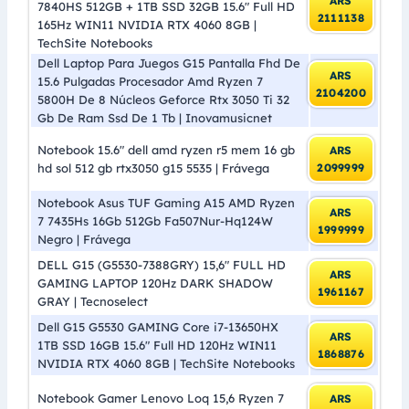
ARS
7840HS 512GB + 1TB SSD 32GB 15.6″ Full HD
2111138
165Hz WIN11 NVIDIA RTX 4060 8GB |
TechSite Notebooks
Dell Laptop Para Juegos G15 Pantalla Fhd De
ARS
15.6 Pulgadas Procesador Amd Ryzen 7
2104200
5800H De 8 Núcleos Geforce Rtx 3050 Ti 32
Gb De Ram Ssd De 1 Tb | Inovamusicnet
Notebook 15.6″ dell amd ryzen r5 mem 16 gb
ARS
hd sol 512 gb rtx3050 g15 5535 | Frávega
2099999
Notebook Asus TUF Gaming A15 AMD Ryzen
ARS
7 7435Hs 16Gb 512Gb Fa507Nur-Hq124W
1999999
Negro | Frávega
DELL G15 (G5530-7388GRY) 15,6″ FULL HD
ARS
GAMING LAPTOP 120Hz DARK SHADOW
1961167
GRAY | Tecnoselect
Dell G15 G5530 GAMING Core i7-13650HX
ARS
1TB SSD 16GB 15.6″ Full HD 120Hz WIN11
1868876
NVIDIA RTX 4060 8GB | TechSite Notebooks
Notebook Gamer Lenovo Loq 15,6 Ryzen 7
ARS