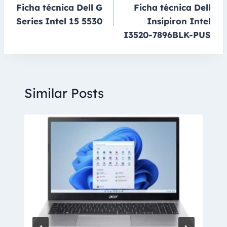
Ficha técnica Dell G
Ficha técnica Dell
de
Series Intel 15 5530
Insipiron Intel
entradas
I3520-7896BLK-PUS
Similar Posts