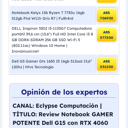
Notebook Kelyx 156 Ryzen 7 7730u 16gb
ARS
512gb Fhd W11h Gris R7 | Fullh4rd
706930
DELL Inspiron 5502 i5-1135G7 Computadora
ARS
portátil 39,6 cm (15.6″) Full HD Intel Core i5 8
577500
GB DDR4-SDRAM 256 GB SSD Wi-Fi 5
(802.11ac) Windows 10 Home |
Inovamusicnet
Dell G5 Gamer Gtx 1650 I5 16gb 512ssd 15,6”
ARS
120hz | Htvs Tecnología
531200
Opinión de los expertos
CANAL: Eclypse Computación |
TÍTULO: Review Notebook GAMER
POTENTE Dell G15 con RTX 4060