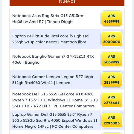
Nuevos
Notebook Asus Rog Strix G15 G513rm-
ARS
Hq084w Amd R7 | Tienda Diggit
4639999
Laptop dell latitude intel core i5 8gb ssd
ARS
256gb w10p color negro | Mercado libre
2000000
Notebook Banghó Gamer i7 GM-15Z13 RTX
ARS
4060 | Banghó
3059999
Notebook Gamer Lenovo Legion 5 I7 16gb
ARS
512gb Rtx4060 Win11 | Lenovo
2819999
Notebook Dell G15 5535 GeForce RTX 4060
ARS
Ryzen 7 15.6″ FHD Windows 11 Home 16 GB /
2373461
SSD 1 TB / RYZEN 7 | PC Center Computers
Laptop Gamer Dell G15 5535 15.6″ Ryzen 7
ARS
16Gb 512Gb Ssd Rtx 4050 Espaol Windows 11
2293003
Home Negro 14Fvc | PC Center Computers