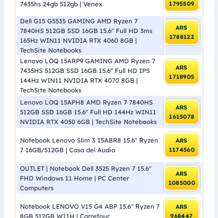
7435hs 24gb 512gb | Venex
1795509
Dell G15 G5535 GAMING AMD Ryzen 7
ARS
7840HS 512GB SSD 16GB 15.6″ Full HD 3ms
1788122
165Hz WIN11 NVIDIA RTX 4060 8GB |
TechSite Notebooks
Lenovo LOQ 15ARP9 GAMING AMD Ryzen 7
ARS
7435HS 512GB SSD 16GB 15.6″ Full HD IPS
1718905
144Hz WIN11 NVIDIA RTX 4070 8GB |
TechSite Notebooks
Lenovo LOQ 15APH8 AMD Ryzen 7 7840HS
ARS
512GB SSD 16GB 15.6″ Full HD 144Hz WIN11
1615078
NVIDIA RTX 4050 6GB | TechSite Notebooks
Notebook Lenovo Slim 3 15ABR8 15.6″ Ryzen
ARS
7 16GB/512GB | Casa del Audio
1174560
OUTLET | Notebook Dell 3525 Ryzen 7 15.6″
ARS
FHD Windows 11 Home | PC Center
1085000
Computers
Notebook LENOVO V15 G4 ABP 15.6″ Ryzen 7
ARS
8GB 512GB W11H | Carrefour
968447