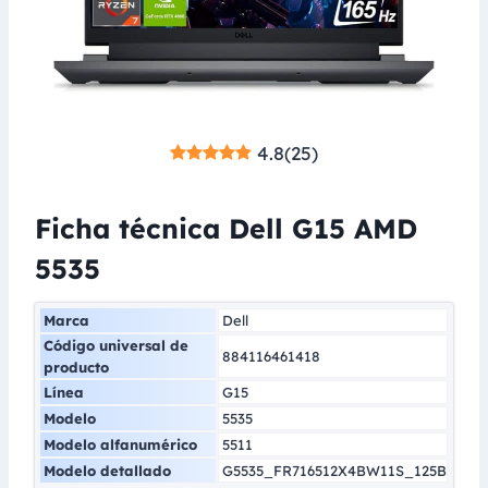
4.8
(
25
)
Ficha técnica Dell G15 AMD
5535
Marca
Dell
Código universal de
884116461418
producto
Línea
G15
Modelo
5535
Modelo alfanumérico
5511
Modelo detallado
G5535_FR716512X4BW11S_125B