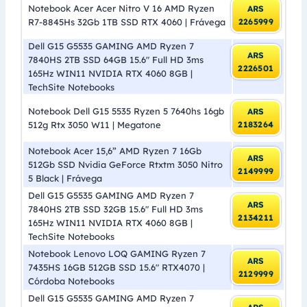
Notebook Acer Acer Nitro V 16 AMD Ryzen
ARS
R7-8845Hs 32Gb 1TB SSD RTX 4060 | Frávega
2265999
Dell G15 G5535 GAMING AMD Ryzen 7
ARS
7840HS 2TB SSD 64GB 15.6″ Full HD 3ms
2226501
165Hz WIN11 NVIDIA RTX 4060 8GB |
TechSite Notebooks
Notebook Dell G15 5535 Ryzen 5 7640hs 16gb
ARS
512g Rtx 3050 W11 | Megatone
2183264
Notebook Acer 15,6” AMD Ryzen 7 16Gb
ARS
512Gb SSD Nvidia GeForce Rtxtm 3050 Nitro
2149999
5 Black | Frávega
Dell G15 G5535 GAMING AMD Ryzen 7
ARS
7840HS 2TB SSD 32GB 15.6″ Full HD 3ms
2134211
165Hz WIN11 NVIDIA RTX 4060 8GB |
TechSite Notebooks
Notebook Lenovo LOQ GAMING Ryzen 7
ARS
7435HS 16GB 512GB SSD 15.6″ RTX4070 |
2129999
Córdoba Notebooks
Dell G15 G5535 GAMING AMD Ryzen 7