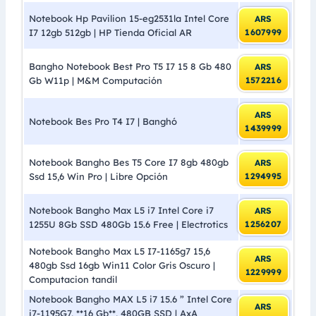
Notebook Hp Pavilion 15-eg2531la Intel Core
ARS
I7 12gb 512gb | HP Tienda Oficial AR
1607999
Bangho Notebook Best Pro T5 I7 15 8 Gb 480
ARS
Gb W11p | M&M Computación
1572216
ARS
Notebook Bes Pro T4 I7 | Banghó
1439999
Notebook Bangho Bes T5 Core I7 8gb 480gb
ARS
Ssd 15,6 Win Pro | Libre Opción
1294995
Notebook Bangho Max L5 i7 Intel Core i7
ARS
1255U 8Gb SSD 480Gb 15.6 Free | Electrotics
1256207
Notebook Bangho Max L5 I7-1165g7 15,6
ARS
480gb Ssd 16gb Win11 Color Gris Oscuro |
1229999
Computacion tandil
Notebook Bangho MAX L5 i7 15.6 ” Intel Core
ARS
i7-1195G7, **16 Gb**, 480GB SSD | AxA