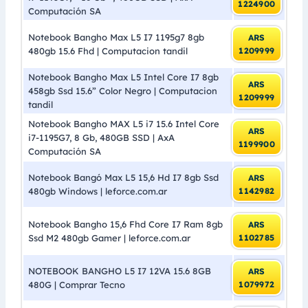
1224900
Computación SA
Notebook Bangho Max L5 I7 1195g7 8gb
ARS
480gb 15.6 Fhd | Computacion tandil
1209999
Notebook Bangho Max L5 Intel Core I7 8gb
ARS
458gb Ssd 15.6” Color Negro | Computacion
1209999
tandil
Notebook Bangho MAX L5 i7 15.6 Intel Core
ARS
i7-1195G7, 8 Gb, 480GB SSD | AxA
1199900
Computación SA
Notebook Bangó Max L5 15,6 Hd I7 8gb Ssd
ARS
480gb Windows | leforce.com.ar
1142982
Notebook Bangho 15,6 Fhd Core I7 Ram 8gb
ARS
Ssd M2 480gb Gamer | leforce.com.ar
1102785
NOTEBOOK BANGHO L5 I7 12VA 15.6 8GB
ARS
480G | Comprar Tecno
1079972