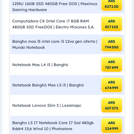
ARS
1255U 16GB SSD 480GB Free DOS | Maximus
827100
Gaming Hardware
Computadora CX Intel Core i7 8GB RAM
ARS
480GB SSD FreeDOS | Electro Misiones S.A.
817102
Bangho max l5 intel core i5 12va gen oferta |
ARS
Mundo Notebook
794500
ARS
Notebook Max L4 i5 | Banghó
787499
ARS
Notebook Banghó Max L5 i3 | Banghó
674999
ARS
Notebook Lenovo Slim 3 | Lezamapc
607575
Bangho L5 I7 Notebook Core I7 Ssd 480gb
ARS
8ddr4 15,6 Wind 10 | Photostore
124999