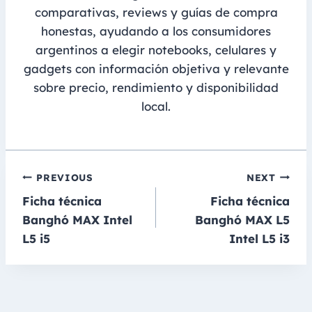
comparativas, reviews y guías de compra
honestas, ayudando a los consumidores
argentinos a elegir notebooks, celulares y
gadgets con información objetiva y relevante
sobre precio, rendimiento y disponibilidad
local.
Navegación
PREVIOUS
NEXT
Ficha técnica
Ficha técnica
de
Banghó MAX Intel
Banghó MAX L5
entradas
L5 i5
Intel L5 i3