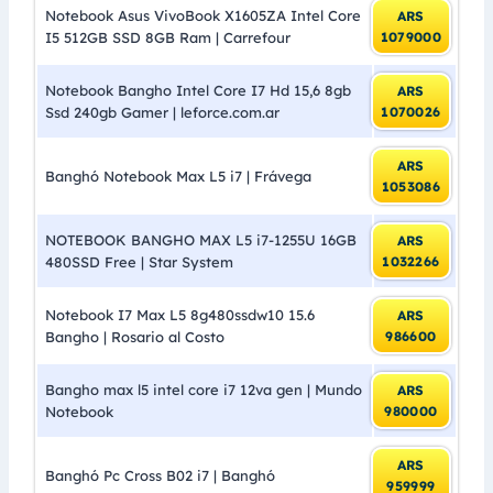
Notebook Asus VivoBook X1605ZA Intel Core
ARS
I5 512GB SSD 8GB Ram | Carrefour
1079000
Notebook Bangho Intel Core I7 Hd 15,6 8gb
ARS
Ssd 240gb Gamer | leforce.com.ar
1070026
ARS
Banghó Notebook Max L5 i7 | Frávega
1053086
NOTEBOOK BANGHO MAX L5 i7-1255U 16GB
ARS
480SSD Free | Star System
1032266
Notebook I7 Max L5 8g480ssdw10 15.6
ARS
Bangho | Rosario al Costo
986600
Bangho max l5 intel core i7 12va gen | Mundo
ARS
Notebook
980000
ARS
Banghó Pc Cross B02 i7 | Banghó
959999