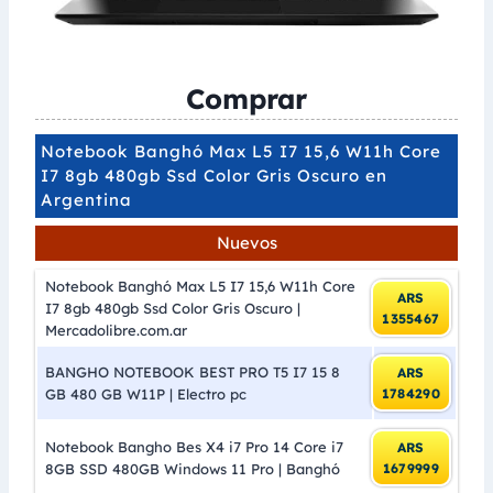
Comprar
Notebook Banghó Max L5 I7 15,6 W11h Core
I7 8gb 480gb Ssd Color Gris Oscuro en
Argentina
Nuevos
Notebook Banghó Max L5 I7 15,6 W11h Core
ARS
I7 8gb 480gb Ssd Color Gris Oscuro |
1355467
Mercadolibre.com.ar
BANGHO NOTEBOOK BEST PRO T5 I7 15 8
ARS
GB 480 GB W11P | Electro pc
1784290
Notebook Bangho Bes X4 i7 Pro 14 Core i7
ARS
8GB SSD 480GB Windows 11 Pro | Banghó
1679999