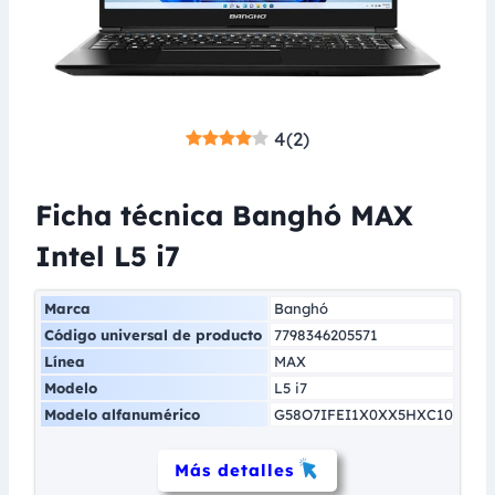
4
(
2
)
Ficha técnica Banghó MAX
Intel L5 i7
Marca
Banghó
Código universal de producto
7798346205571
Línea
MAX
Modelo
L5 i7
Modelo alfanumérico
G58O7IFEI1X0XX5HXC10
Más detalles