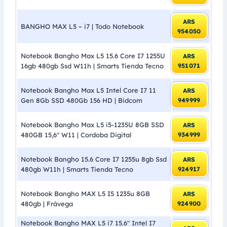
ARS
BANGHO MAX L5 – i7 | Todo Notebook
954050
Notebook Bangho Max L5 15.6 Core I7 1255U
ARS
16gb 480gb Ssd W11h | Smarts Tienda Tecno
951071
Notebook Bangho Max L5 Intel Core I7 11
ARS
Gen 8Gb SSD 480Gb 156 HD | Bidcom
949999
Notebook Bangho Max L5 i5-1235U 8GB SSD
ARS
480GB 15,6″ W11 | Cordoba Digital
934999
Notebook Bangho 15.6 Core I7 1255u 8gb Ssd
ARS
480gb W11h | Smarts Tienda Tecno
924917
Notebook Bangho MAX L5 I5 1235u 8GB
ARS
480gb | Frávega
924900
Notebook Bangho MAX L5 i7 15.6″ Intel I7