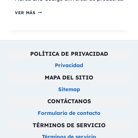
FICHA
VER MÁS
TÉCNICA
EXO
SMARTPRO
INTEL
Q9
POLÍTICA DE PRIVACIDAD
3.9
(22)
Privacidad
MAPA DEL SITIO
Sitemap
CONTÁCTANOS
Formulario de contacto
TÉRMINOS DE SERVICIO
Términos de servicio